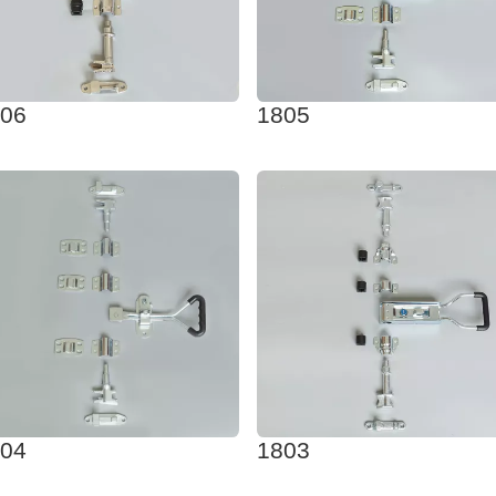
06
1805
04
1803